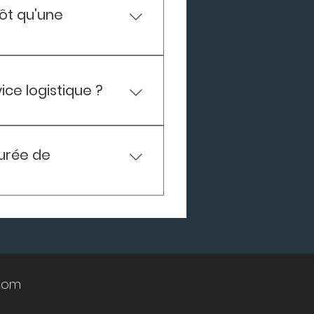
tôt qu'une
-tête à cause des cautions
s rues étroites et de la
ce logistique ?
és prennent en charge
gie et de l'argent.
région : Dans les
Saint-Pierre-d'Irube. Dans
durée de
es peuvent travailler en
ou les gestionnaires
prestation de débarras ou
com