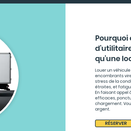
Pourquoi 
d'utilitai
qu'une lo
Louer un véhicule
encombrants vire
stress de la con
étroites, et fati
En faisant appel 
efficaces, ponctu
chargement. Vous
argent.
RÉSERVER