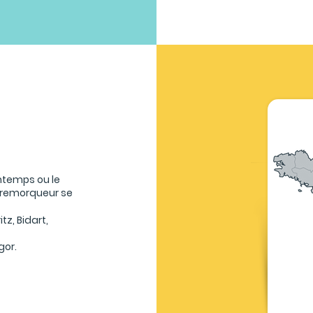
ntemps ou le
 remorqueur se
tz, Bidart,
gor.