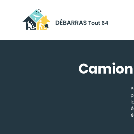
Camion 
P
p
l
é
é